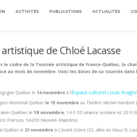
ON
ACTIVITÉS
PUBLICATIONS
ACTUALITÉS
CO
artistique de Chloé Lacasse
s le cadre de la Tournée artistique de France-Québec, la ch
nce au mois de novembre. Voici les dates de sa tournée dans 
Espace culturel Louis Arago
rgogne-Québec le
14 novembre
à l’
gres-Montréal-Québec
le 15 novembre
au Théâtre Michel-Humbert 
raine-Québec le
18 novembre
, 14 h 30 séance scolaire et 20 h 3
est Poirson, 54230 Neuves-Maisons)
al-Québec le
21 novembre
à L’Avant-Scène (33, allée du Vieux St Lou