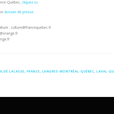
rance-Québec,
cliquez ici
.
son
dossier de presse
.
lture : culture@francequebec.fr
e@orange.fr
nge.fr
HLOÉ LACASSE
,
FRANCE
,
LANGRES-MONTRÉAL-QUÉBEC
,
LAVAL-QU