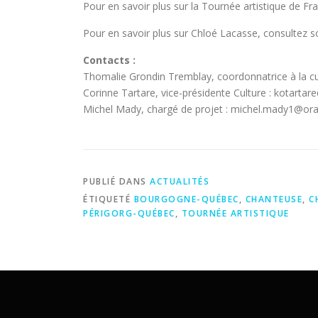
Pour en savoir plus sur la Tournée artistique de F
Pour en savoir plus sur Chloé Lacasse, consultez 
Contacts :
Thomalie Grondin Tremblay, coordonnatrice à la cu
Corinne Tartare, vice-présidente Culture : kotartar
Michel Mady, chargé de projet : michel.mady1@ora
PUBLIÉ DANS
ACTUALITÉS
ÉTIQUETÉ
BOURGOGNE-QUÉBEC
,
CHANTEUSE
,
C
PÉRIGORG-QUÉBEC
,
TOURNÉE ARTISTIQUE