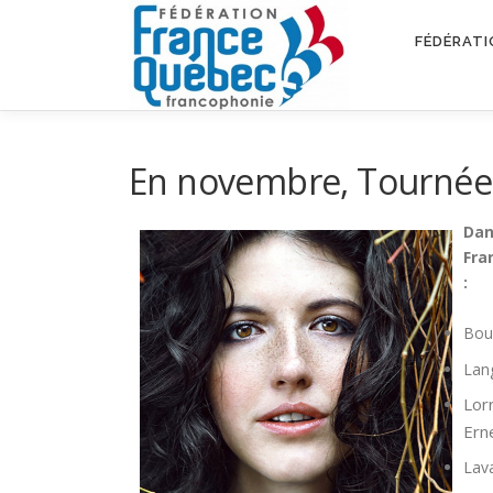
Aller
au
FÉDÉRATI
contenu
En novembre, Tournée 
Dan
Fra
:
Bou
Lan
Lor
Ern
Lav