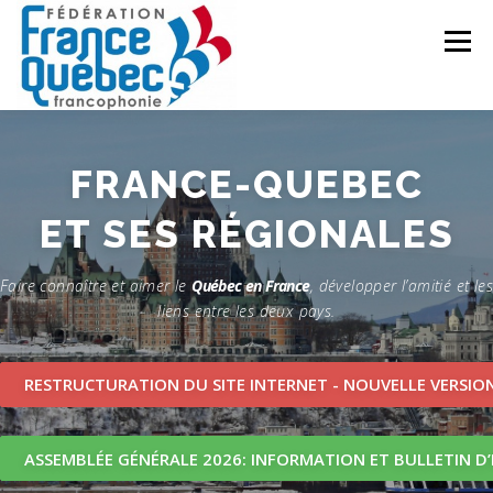
Aller
au
Menu
contenu
FÉDÉRATION
ACTIVITÉS
PUBLICATIONS
FRANCE-QUEBEC
ET SES RÉGIONALES
ACTUALITÉS
CONGRÈS COMMUN
CONTACT
Faire connaître et aimer le
Québec en France
, développer l’amitié et les
liens entre les deux pays.
INTRANET
RESTRUCTURATION DU SITE INTERNET - NOUVELLE VERSION 
ASSEMBLÉE GÉNÉRALE 2026: INFORMATION ET BULLETIN D’