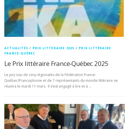
ACTUALITÉS
/
PRIX LITTÉRAIRE 2025
/
PRIX LITTÉRAIRE
FRANCE-QUÉBEC
Le Prix littéraire France-Québec 2025
Le jury issu de cinq régionales de la Fédération France-
Québec/Francophonie et de 7 représentants du monde littéraire se
réunira le mardi 11 mars. Il s’est engagé à lire et à …