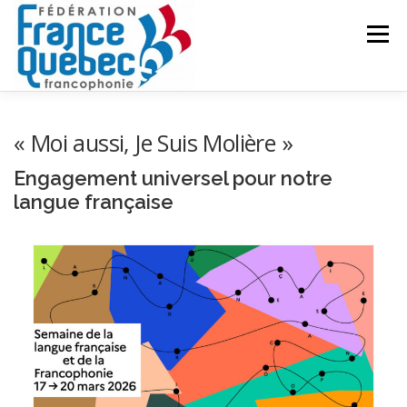
Aller
au
Menu
contenu
FÉDÉRATION
ACTIVITÉS
PUBLICATIONS
« Moi aussi, Je Suis Molière »
Engagement universel pour notre
ACTUALITÉS
CONGRÈS COMMUN
CONTACT
langue française
INTRANET