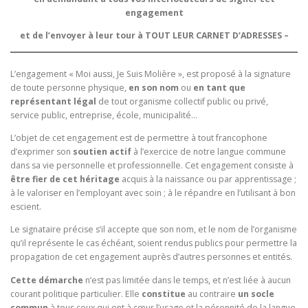
engagement
et de l’envoyer à leur tour à TOUT LEUR CARNET D’ADRESSES –
L’engagement « Moi aussi, Je Suis Molière », est proposé à la signature
de toute personne physique,
en son nom
ou
en tant que
représentant légal
de tout organisme collectif public ou privé,
service public, entreprise, école, municipalité…
L’objet de cet engagement est de permettre à tout francophone
d’exprimer son
soutien actif
à l’exercice de notre langue commune
dans sa vie personnelle et professionnelle. Cet engagement consiste à
être fier de cet héritage
acquis à la naissance ou par apprentissage ;
à le valoriser en l’employant avec soin ; à le répandre en l’utilisant à bon
escient.
Le signataire précise s’il accepte que son nom, et le nom de l’organisme
qu’il représente le cas échéant, soient rendus publics pour permettre la
propagation de cet engagement auprès d’autres personnes et entités.
Cette démarche
n’est pas limitée dans le temps, et n’est liée à aucun
courant politique particulier. Elle
constitue
au contraire
un socle
commun
à tous ceux qui ont à cœur l’usage et la pérennité de la langue