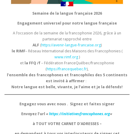
Semaine de la langue française 2026
Engagement universel pour notre langue française
A l’occasion de la semaine de la francophonie 2026, grâce à un
partenariat rapproché entre
ALF
(
https://avenir-langue-francaise.org
)
le RIMF
– Réseau International des Maisons des Francophonies (
www.rimf.org
)
et
la FFQ /f
– Fédération FranceQuébec/francophonie
(
https://francequebec.fr
),
l’ensemble des francophones et francophiles des 5 continents
est invité à affirmer
:
Notre langue est belle, vivante, je l’aime et je la défends!
Engagez vous avec nous .
Signez et faites signer
Envoyez l’url
«
https://initiativesfrancophones.org
«
à TOUT VOTRE CARNET D’ADRESSES –
en demandant à tous vos interlocuteurs de signer cet