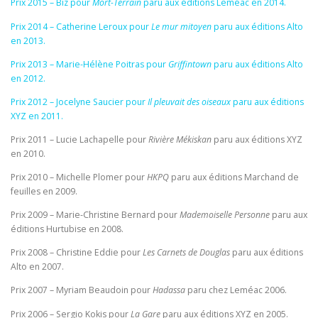
Prix 2015 – Biz pour
Mort-Terrain
paru aux éditions Leméac en 2014.
Prix 2014 – Catherine Leroux pour
Le mur mitoyen
paru aux éditions Alto
en 2013.
Prix 2013 – Marie-Hélène Poitras pour
Griffintown
paru aux éditions Alto
en 2012.
Prix 2012 – Jocelyne Saucier pour
Il pleuvait des oiseaux
paru aux éditions
XYZ en 2011.
Prix 2011 – Lucie Lachapelle pour
Rivière Mékiskan
paru aux éditions XYZ
en 2010.
Prix 2010 – Michelle Plomer pour
HKPQ
paru aux éditions Marchand de
feuilles en 2009.
Prix 2009 – Marie-Christine Bernard pour
Mademoiselle Personne
paru aux
éditions Hurtubise en 2008.
Prix 2008 – Christine Eddie pour
Les Carnets de Douglas
paru aux éditions
Alto en 2007.
Prix 2007 – Myriam Beaudoin pour
Hadassa
paru chez Leméac 2006.
Prix 2006 – Sergio Kokis pour
La Gare
paru aux éditions XYZ en 2005.