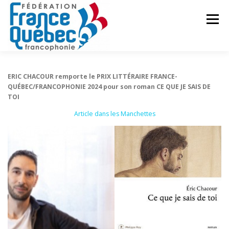
Aller
au
Menu
contenu
FÉDÉRATION
ACTIVITÉS
PUBLICATIONS
ERIC CHACOUR remporte le PRIX LITTÉRAIRE FRANCE-
QUÉBEC/FRANCOPHONIE 2024 pour son roman CE QUE JE SAIS DE
TOI
ACTUALITÉS
CONGRÈS COMMUN
CONTACT
Article dans les Manchettes
INTRANET