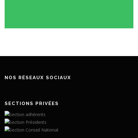
Vendanges
Programme Vendanges en France – 2024 et 2025 –
ANNULÉ « En raison d’importantes difficultés
administratives suite à un changement de ministère pour
l’obtention des autorisations de travail en France, nous ...
NOS RÉSEAUX SOCIAUX
SECTIONS PRIVÉES