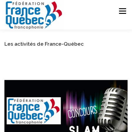
Aller
au
Menu
contenu
FÉDÉRATION
ACTIVITÉS
PUBLICATIONS
Les activités de France-Québec
ACTUALITÉS
CONGRÈS COMMUN
CONTACT
INTRANET