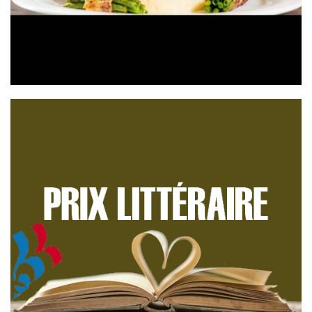
Trophées culinaires
Trophées culinaires Retour sur la 9e édition des Trophées
Culinaires France Québec Accueillis le 27 avril au Lycée
Aiguerande à Belleville-en-Beaujolais par le proviseur
Gérard Heinz, en présence du député ...