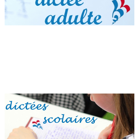
Dictée adulte francophone
Dictée adulte francophone 2026: le samedi 21 mars 2026.
2025: le samedi 22 mars 2025. Dictée adulte francophone
2024, le samedi 23 mars 2024. https://francequebec.fr/wp-
content/uploads/2024/02/afffiche-officielle-dictee-24.docx
Cette année, en 2024, en ...