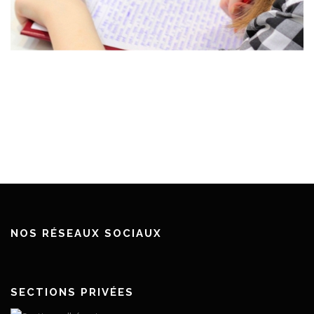
Dictées scolaires francophones
Dictée Francophone scolaire -Vendredi 21 mars 2025
Toute l’information sur INTRANET.FranceQuebec.fr Dictée
Francophone scolaire 2024 – Palmarès national PALMARÈS
NATIONALToutes régionales de la FFQ/f et établissements
francophones hors de FranceDICTÉE ...
NOS RÉSEAUX SOCIAUX
SECTIONS PRIVÉES