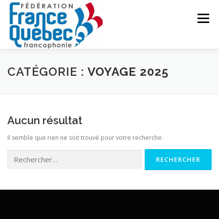
Aller
au
Menu
contenu
FÉDÉRATION
ACTIVITÉS
PUBLICATIONS
CATÉGORIE :
VOYAGE 2025
ACTUALITÉS
CONGRÈS COMMUN
CONTACT
Aucun résultat
Il semble que rien ne soit trouvé pour votre recherche.
INTRANET
Rechercher :