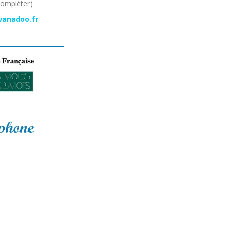
compléter)
wanadoo.fr