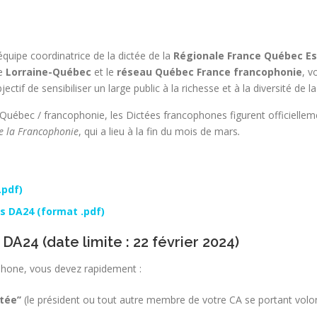
l’équipe coordinatrice de la dictée de la
Régionale France Québec E
le
Lorraine-Québec
et le
réseau Québec France francophonie
, v
jectif de sensibiliser un large public à la richesse et à la diversité de l
ce-Québec / francophonie, les Dictées francophones figurent officiell
de la Francophonie
, qui a lieu à la fin du mois de mars
.
.pdf)
es DA24 (format .pdf)
DA24 (date limite : 22 février 2024)
ophone, vous devez rapidement :
tée’’
(le président ou tout autre membre de votre CA se portant volon