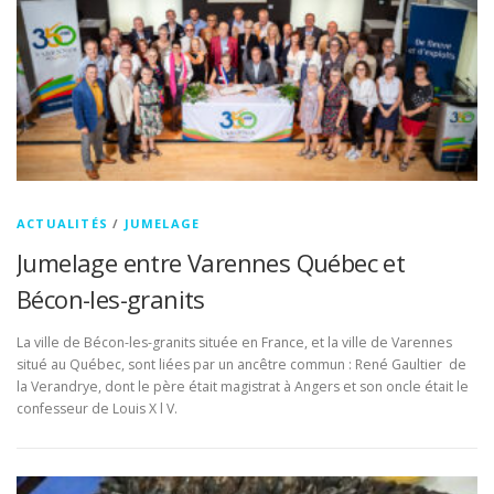
ACTUALITÉS
/
JUMELAGE
Jumelage entre Varennes Québec et
Bécon-les-granits
La ville de Bécon-les-granits située en France, et la ville de Varennes
situé au Québec, sont liées par un ancêtre commun : René Gaultier de
la Verandrye, dont le père était magistrat à Angers et son oncle était le
confesseur de Louis X l V.