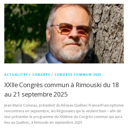
ACTUALITÉS
/
CONGRÈS
/
CONGRÈS COMMUN 2025
XXIIe Congrès commun à Rimouski du 18
au 21 septembre 2025
Jean-Marie Comeau, président du Réseau Québec France/Francophonie
rencontrera en septembre, les Régionales qui le veulent bien – afin de
leur présenter le programme du XXIIème du Congrès commun qui aura
lieu au Québec, à Rimouski en septembre 2025