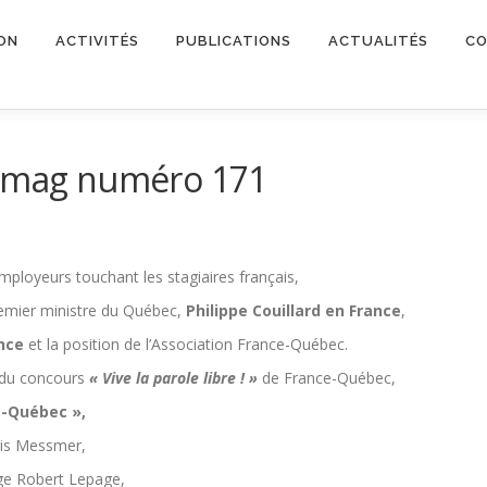
ON
ACTIVITÉS
PUBLICATIONS
ACTUALITÉS
CO
c mag numéro 171
employeurs touchant les stagiaires français,
Premier ministre du Québec,
Philippe Couillard en France
,
nce
et la position de l’Association France-Québec.
m du concours
« Vive la parole libre ! »
de France-Québec,
e-Québec »,
ois Messmer,
ge Robert Lepage,