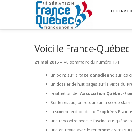
Aller
au
FÉDÉRATI
contenu
Voici le France-Québe
21 mai 2015 –
Au sommaire du numéro 171:
un point sur la
taxe canadienn
e sur les 
un dossier de huit pages sur la visite du 
la situation de l’
Association Québec-Fra
Sur le réseau, un retour sur la soirée sla
la sixième édition des
« Trophées Franc
une rencontre avec le fascinateur québéc
une entrevue avec le renommé dramartur