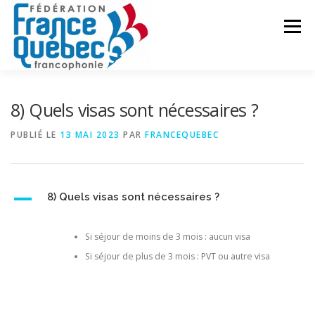
Aller
au
Menu
contenu
FÉDÉRATION
ACTIVITÉS
PUBLICATIONS
8) Quels visas sont nécessaires ?
PUBLIÉ LE
13 MAI 2023
PAR
FRANCEQUEBEC
ACTUALITÉS
CONGRÈS COMMUN
CONTACT
A
8) Quels visas sont nécessaires ?
INTRANET
Si séjour de moins de 3 mois : aucun visa
Si séjour de plus de 3 mois : PVT ou autre visa