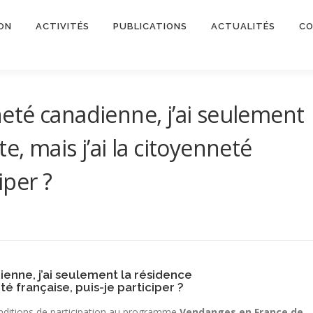
ON
ACTIVITÉS
PUBLICATIONS
ACTUALITÉS
CO
nneté canadienne, j’ai seulement
, mais j’ai la citoyenneté
iper ?
dienne, j’ai seulement la résidence
é française, puis-je participer ?
nditions de participation au programme
Vendanges en France de