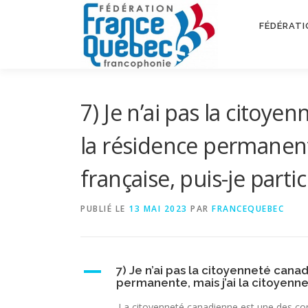
Aller
au
FÉDÉRATI
contenu
7) Je n’ai pas la citoye
la résidence permanente
française, puis-je partic
PUBLIÉ LE
13 MAI 2023
PAR
FRANCEQUEBEC
A
7) Je n’ai pas la citoyenneté cana
permanente, mais j’ai la citoyennet
La citoyenneté canadienne est une des co