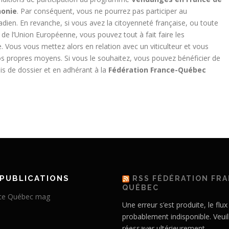
honie
. Par conséquent, vous ne pourrez pas participer au
ien. En revanche, si vous avez la citoyenneté française, ou toute
e l’Union Européenne, vous pouvez tout à fait faire les
ous vous mettez alors en relation avec un viticulteur et vous
os propres moyens. Si vous le souhaitez, vous pouvez bénéficier de
is de dossier et en adhérant à la
Fédération France-Québec
PUBLICATIONS
RSS FÉDÉRATION FR
QUÉBEC
Une erreur s’est produite, le flux
probablement indisponible. Veuil
réessayer ultérieurement.