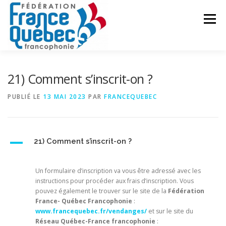
Aller
au
Menu
contenu
FÉDÉRATION
ACTIVITÉS
PUBLICATIONS
21) Comment s’inscrit-on ?
PUBLIÉ LE
13 MAI 2023
PAR
FRANCEQUEBEC
ACTUALITÉS
CONGRÈS COMMUN
CONTACT
A
21) Comment s’inscrit-on ?
INTRANET
Un formulaire d’inscription va vous être adressé avec les
instructions pour procéder aux frais d’inscription. Vous
pouvez également le trouver sur le site de la
Fédération
France- Québec Francophonie
:
www.francequebec.fr/vendanges/
et sur le site du
Réseau Québec-France francophonie
: