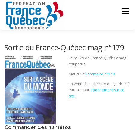
Aller
au
Menu
contenu
FÉDÉRATION
ACTIVITÉS
PUBLICATIONS
Sortie du France-Québec mag n°179
Le n°179 de France-Québec mag
est paru !
ACTUALITÉS
CONGRÈS COMMUN
CONTACT
Mai 2017
Sommaire n°179
En vente à la Librairie du Québec à
INTRANET
Paris ou par
abonnement sur ce
site
.
Commander des numéros