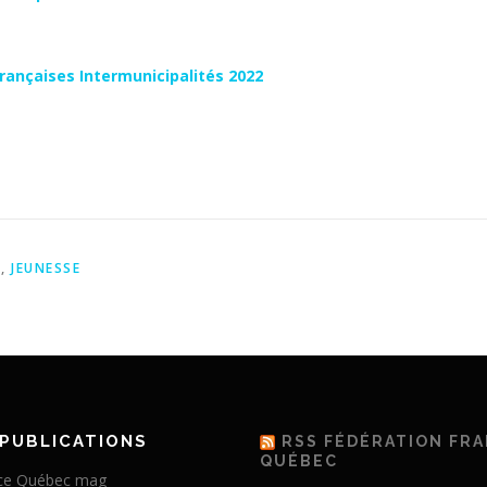
rançaises Intermunicipalités 2022
S
,
JEUNESSE
PUBLICATIONS
RSS FÉDÉRATION FR
QUÉBEC