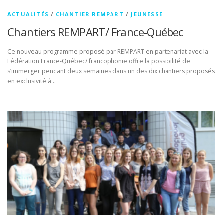
ACTUALITÉS
/
CHANTIER REMPART
/
JEUNESSE
Chantiers REMPART/ France-Québec
Ce nouveau programme proposé par REMPART en partenariat avec la
Fédération France-Québec/ francophonie offre la possibilité de
s’immerger pendant deux semaines dans un des dix chantiers proposés
en exclusivité à …