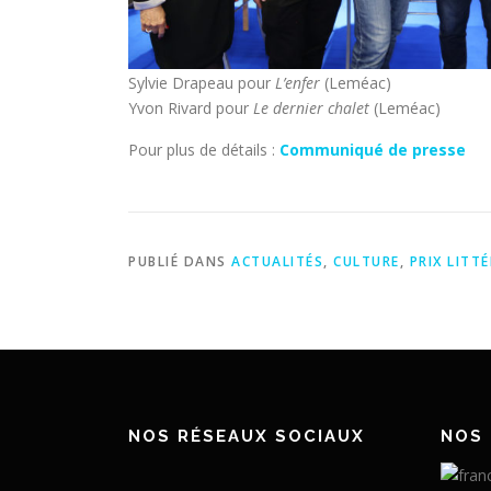
Sylvie Drapeau pour
L’enfer
(Leméac)
Yvon Rivard pour
Le dernier chalet
(Leméac)
Pour plus de détails :
Communiqué de presse
PUBLIÉ DANS
ACTUALITÉS
,
CULTURE
,
PRIX LITT
NOS RÉSEAUX SOCIAUX
NOS 