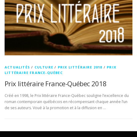
ACTUALITÉS
/
CULTURE
/
PRIX LITTÉRAIRE 2018
/
PRIX
LITTÉRAIRE FRANCE-QUÉBEC
Prix littéraire France-Québec 2018
Créé en 1998, le Prix littéraire France-Québec souligne l’excellence du
roman contemporain québécois en récompensant chaque année l’un
de ses auteurs. Voué à la promotion et à la diffusion en …