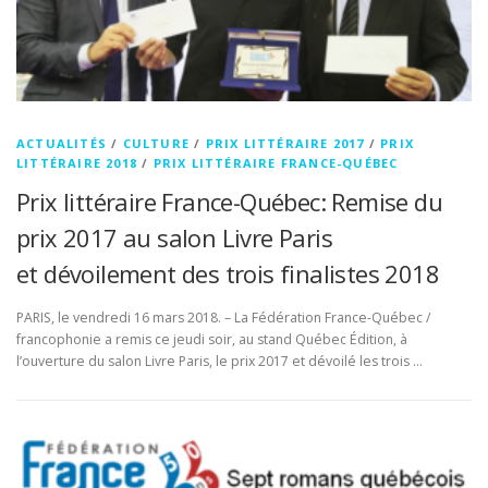
ACTUALITÉS
/
CULTURE
/
PRIX LITTÉRAIRE 2017
/
PRIX
LITTÉRAIRE 2018
/
PRIX LITTÉRAIRE FRANCE-QUÉBEC
Prix littéraire France-Québec: Remise du
prix 2017 au salon Livre Paris
et dévoilement des trois finalistes 2018
PARIS, le vendredi 16 mars 2018. – La Fédération France-Québec /
francophonie a remis ce jeudi soir, au stand Québec Édition, à
l’ouverture du salon Livre Paris, le prix 2017 et dévoilé les trois …