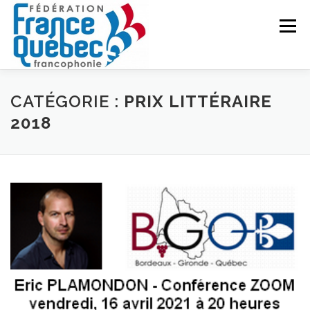
Aller
au
Menu
contenu
FÉDÉRATION
ACTIVITÉS
PUBLICATIONS
CATÉGORIE :
PRIX LITTÉRAIRE
2018
ACTUALITÉS
CONGRÈS COMMUN
CONTACT
INTRANET