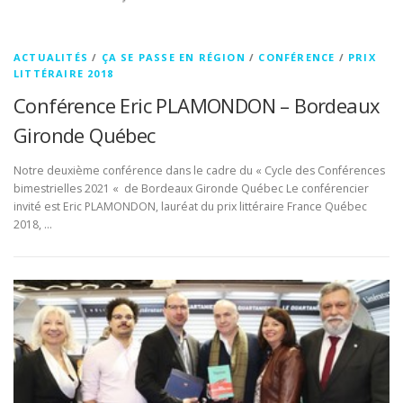
ACTUALITÉS
/
ÇA SE PASSE EN RÉGION
/
CONFÉRENCE
/
PRIX
LITTÉRAIRE 2018
Conférence Eric PLAMONDON – Bordeaux
Gironde Québec
Notre deuxième conférence dans le cadre du « Cycle des Conférences
bimestrielles 2021 « de Bordeaux Gironde Québec Le conférencier
invité est Eric PLAMONDON, lauréat du prix littéraire France Québec
2018, …