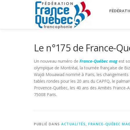
Aller
au
FÉDÉRATI
contenu
Le n°175 de France-Q
Un nouveau numéro de
France-Québec mag
est so
olympique de Montréal, la tournée française de Biz l
Wajdi Mouawad nommé à Paris, les changements dan
tables rondes pour les 20 ans du CAPFQ, le palmarè
Provence-Québec, les 40 ans des Amitiés France-Ac
75008 Paris.
PUBLIÉ DANS
ACTUALITÉS
,
FRANCE-QUÉBEC MA