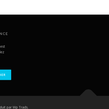
ANCE
 est
lez
uit par Wp Trads.