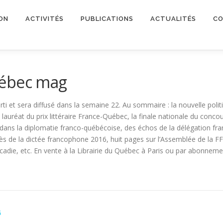
ON
ACTIVITÉS
PUBLICATIONS
ACTUALITÉS
CO
uébec mag
rti et sera diffusé dans la semaine 22. Au sommaire : la nouvelle poli
auréat du prix littéraire France-Québec, la finale nationale du concour
s la diplomatie franco-québécoise, des échos de la délégation fra
s de la dictée francophone 2016, huit pages sur l’Assemblée de la F
adie, etc. En vente à la Librairie du Québec à Paris ou par abonnem
G