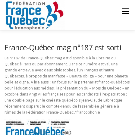
Aller
au
Menu
contenu
FÉDÉRATION
ACTIVITÉS
PUBLICATIONS
France-Québec mag n°187 est sorti
Le n°187 de France-Québec mag est disponible à la Librairie du
Québec à Paris ou par abonnement. Dans ce numéro estival, une
ACTUALITÉS
CONGRÈS COMMUN
CONTACT
grande entrevue avec deux philosophes, l’un Français et l’autre
Québécois, à propos du manifeste « Beauté oblige » pour une planète
belle et digne. A lire aussi : un focus sur le partenariat franco-québécois
INTRANET
pour l’éducation aux médias ; la présentation du « Mois du Québec » en
octobre dans vingt villes françaises pour les candidats à l’expatriation ;
une double page sur le cinéaste québécois Jean-Claude Labrecque
récemment disparu ; le compte-rendu de l’assemblée générale à
Nîmes de la Fédération France-Québec / francophonie