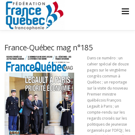
Aller
au
Menu
contenu
FÉDÉRATION
ACTIVITÉS
PUBLICATIONS
France-Québec mag n°185
Dans ce numéro : un
cahier spécial de douze
ACTUALITÉS
CONGRÈS COMMUN
CONTACT
pages sur le vingtième
congrès commun à
Québec ; un reportage
INTRANET
sur la visite du nouveau
Premier ministre
québécois François
Legault à Paris ; un
compte-rendu sur les
regards croisés sur les
politiques de jeunesse
organisés par l’OFQJ ; les