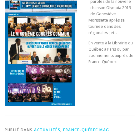
paroles de la nouvelle
chanson Olympia 2019
de Geneviève
Morissette après sa
tournée dans des
régionales ; etc.
En vente à la Librairie du
Québec à Paris ou par
abonnements auprès de
France-Québec.
PUBLIÉ DANS
ACTUALITÉS
,
FRANCE-QUÉBEC MAG