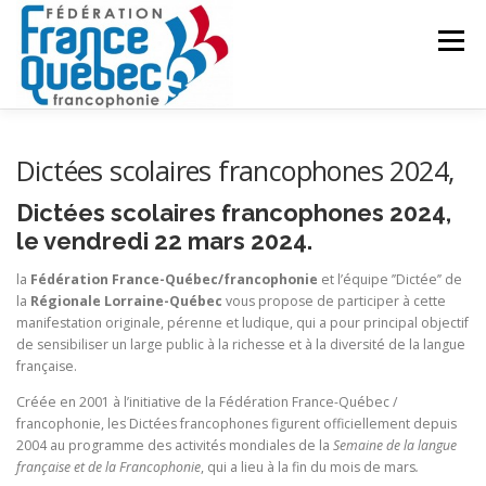
Aller
au
Menu
contenu
FÉDÉRATION
ACTIVITÉS
PUBLICATIONS
Dictées scolaires francophones 2024,
Dictées scolaires francophones 2024,
ACTUALITÉS
CONGRÈS COMMUN
CONTACT
le vendredi 22 mars 2024.
la
Fédération France-Québec/francophonie
et l’équipe ’’Dictée’’ de
la
Régionale Lorraine-Québec
vous propose de participer à cette
INTRANET
manifestation originale, pérenne et ludique, qui a pour principal objectif
de sensibiliser un large public à la richesse et à la diversité de la langue
française.
Créée en 2001 à l’initiative de la Fédération France-Québec /
francophonie, les Dictées francophones figurent officiellement depuis
2004 au programme des activités mondiales de la
Semaine de la langue
française et de la Francophonie
, qui a lieu à la fin du mois de mars
.