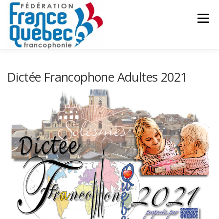
Aller
au
Menu
contenu
FÉDÉRATION
ACTIVITÉS
PUBLICATIONS
Dictée Francophone Adultes 2021
ACTUALITÉS
CONGRÈS COMMUN
CONTACT
INTRANET