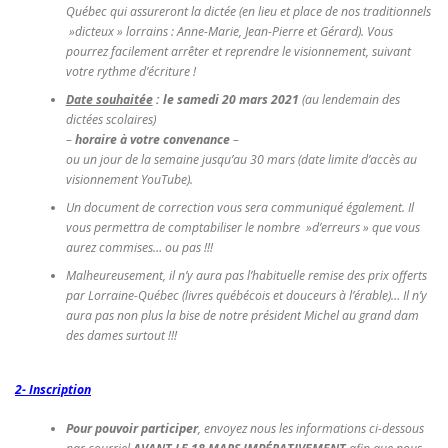
Québec qui assureront la dictée
(en lieu et place de nos traditionnels
»dicteux » lorrains : Anne-Marie, Jean-Pierre et Gérard). Vous
pourrez facilement arrêter et reprendre le visionnement, suivant
votre rythme d’écriture !
Date souhaitée
:
le samedi 20 mars 2021
(au lendemain des
dictées scolaires)
–
horaire à votre convenance
–
ou un jour de la semaine jusqu’au 30 mars
(date limite d’accès au
visionnement YouTube).
Un document de correction vous sera communiqué également. Il
vous permettra de comptabiliser le nombre »d’erreurs » que vous
aurez commises… ou pas !!!
Malheureusement, il n’y aura pas l’habituelle remise des prix offerts
par Lorraine-Québec
(livres québécois et douceurs à l’érable)… Il n’y
aura pas non plus la bise de notre président Michel au grand dam
des dames surtout !!!
2- Inscription
Pour pouvoir participer
, envoyez nous les informations ci-dessous