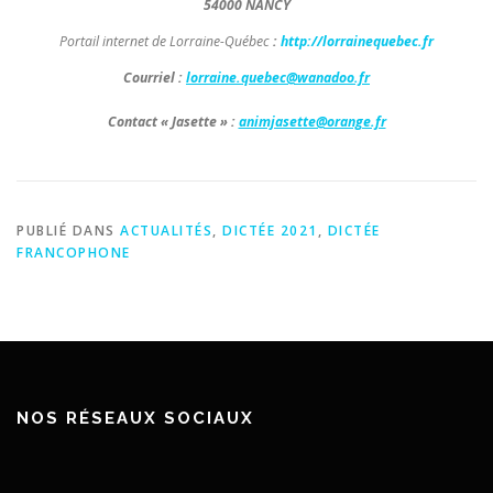
54000 NANCY
Portail internet de Lorraine-Québec
:
http://lorrainequebec.fr
Courriel
:
lorraine.quebec@wanadoo.fr
Contact « Jasette » :
animjasette@orange.fr
PUBLIÉ DANS
ACTUALITÉS
,
DICTÉE 2021
,
DICTÉE
FRANCOPHONE
NOS RÉSEAUX SOCIAUX