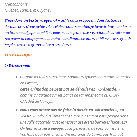
Francophonie
(Québec, Tunisie, et Guyane).
C’est donc un texte »régional »
qu’ils nous proposent dont l’action se
déroule près d’une petite ville célèbre pour son abbaye bénédictine… un texte
un brin nostalgique dont l’héroïne est une jeune fille s’évadant de la ville pour
retrouver la campagne et la nature un dimanche après-midi avec le regret de
ne plus avoir sa grand-mère à ses côtés !
CÔTÉ PRATIQUE
1- Déroulement
Compte tenu des contraintes sanitaires gouvernementales toujours
en vigueur,
cette animation ne peut pas se dérouler en »présentiel »
comme d’habitude sur les bancs de l’amphithéâtre du CRDP-
CANOPÉ de Nancy…
Nous vous proposons de faire la dictée en »distanciel », en
»visio »
, individuellement chez vous ou en tout petit groupe dans
une salle autorisée
(avec le respect des gestes barrières habituels).
Un lien vous sera envoyé
: vous permettra de vous connecter à
YouTube pour voir et entendre nos amis de Cambrésis-Hainaut-