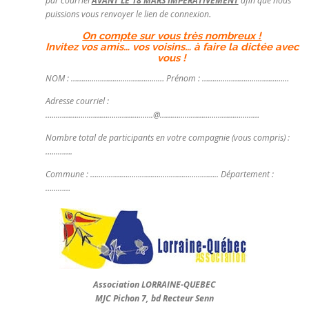
par courriel
AVANT LE 18 MARS IMPÉRATIVEMENT
afin que nous
puissions vous renvoyer le lien de connexion
.
On compte sur vous très nombreux !
Invitez vos amis… vos voisins… à faire la dictée avec
vous !
NOM : ……………………………………… Prénom : ……………………………………
Adresse courriel :
…………………………………………….@…………………………………………
Nombre total de participants en votre compagnie (vous compris) :
………….
Commune : …………………………………………………….. Département :
…………
Association LORRAINE-QUEBEC
MJC Pichon 7, bd Recteur Senn