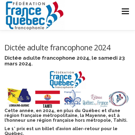
Aller
au
Menu
contenu
FÉDÉRATION
ACTIVITÉS
PUBLICATIONS
Dictée adulte francophone 2024
Dictée adulte francophone 2024, le samedi 23
mars 2024.
ACTUALITÉS
CONGRÈS COMMUN
CONTACT
INTRANET
Cette année, en 2024, en plus du Québec et d’une
région française métropolitaine, la Mayenne, est à
l’honneur une région française hors métropole, Tahiti.
Le 1° prix est un billet d’avion aller-retour pour le
Québec.