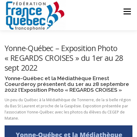
Aller
au
Menu
contenu
FÉDÉRATION
ACTIVITÉS
PUBLICATIONS
Yonne-Québec – Exposition Photo
« REGARDS CROISES » du 1er au 28
sept 2022
ACTUALITÉS
CONGRÈS COMMUN
CONTACT
Yonne-Québec et la Médiathèque Ernest
Coeurderoy présentent du 1er au 28 septembre
INTRANET
2022 l’Exposition Photo « REGARDS CROISES »
Un peu du Québec à la Médiathèque de Tonnerre, de la si belle région
du Bas St Laurent et proche de la Gaspésie. Exposition présentée par
l’association Yonne-Québec avec les photos du élèves du CEGEP de
Matane.