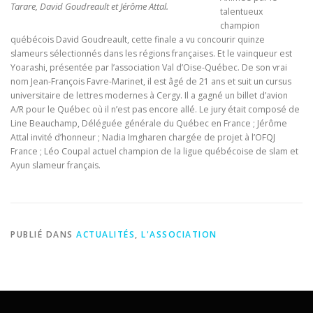
Tarare, David Goudreault et Jérôme Attal.
talentueux
champion
québécois David Goudreault, cette finale a vu concourir quinze
slameurs sélectionnés dans les régions françaises. Et le vainqueur est
Yoarashi, présentée par l’association Val d’Oise-Québec. De son vrai
nom Jean-François Favre-Marinet, il est âgé de 21 ans et suit un cursus
universitaire de lettres modernes à Cergy. Il a gagné un billet d’avion
A/R pour le Québec où il n’est pas encore allé. Le jury était composé de
Line Beauchamp, Déléguée générale du Québec en France ; Jérôme
Attal invité d’honneur ; Nadia Imgharen chargée de projet à l’OFQJ
France ; Léo Coupal actuel champion de la ligue québécoise de slam et
Ayun slameur français.
PUBLIÉ DANS
ACTUALITÉS
,
L'ASSOCIATION