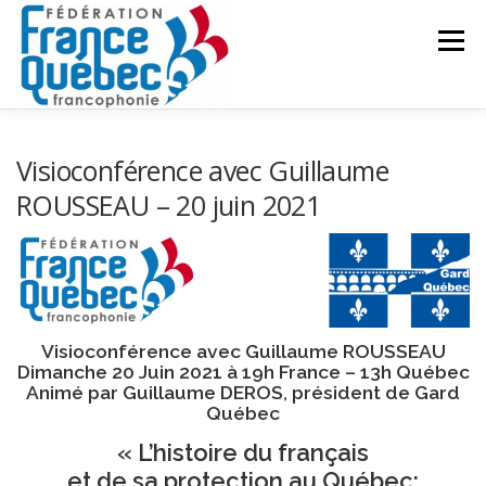
Aller
au
Menu
contenu
FÉDÉRATION
ACTIVITÉS
PUBLICATIONS
Visioconférence avec Guillaume
ROUSSEAU – 20 juin 2021
ACTUALITÉS
CONGRÈS COMMUN
CONTACT
INTRANET
Visioconférence avec Guillaume ROUSSEAU
Dimanche 20 Juin 2021 à 19h France – 13h Québec
Animé par Guillaume DEROS, président de Gard
Québec
« L’histoire du français
et de sa protection au Québec: