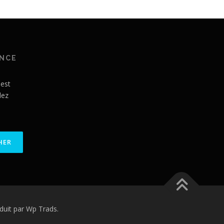
ANCE
 est
lez
uit par Wp Trads.