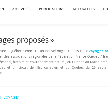
ON
ACTIVITÉS
PUBLICATIONS
ACTUALITÉS
CO
ages proposés »
France-Québec s’enrichit d’un nouvel onglet ci-dessus : «
voyages p
ar des associations régionales de la Fédération France-Québec / fr
mémoriel, histoire et environnement naturel, du Québec au Maine amé
ec et un circuit de l’Est canadien et du Québec du 26 sept
e.
O
,
VOYAGES