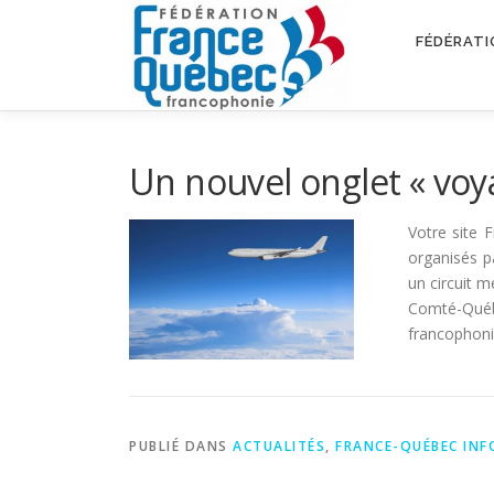
Aller
au
FÉDÉRATI
contenu
Un nouvel onglet « voy
Votre site 
organisés p
un circuit 
Comté-Québ
francophoni
PUBLIÉ DANS
ACTUALITÉS
,
FRANCE-QUÉBEC INF