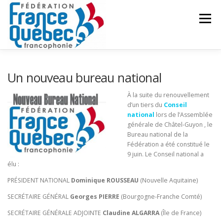
Aller
au
Menu
contenu
FÉDÉRATION
ACTIVITÉS
PUBLICATIONS
Un nouveau bureau national
À la suite du renouvellement
d’un tiers du
Conseil
ACTUALITÉS
CONGRÈS COMMUN
CONTACT
national
lors de l’Assemblée
générale de Châtel-Guyon , le
Bureau national de la
INTRANET
Fédération a été constitué le
9 juin. Le Conseil national a
élu :
PRÉSIDENT NATIONAL
Dominique ROUSSEAU
(Nouvelle Aquitaine)
SECRÉTAIRE GÉNÉRAL
Georges PIERRE
(Bourgogne-Franche Comté)
SECRÉTAIRE GÉNÉRALE ADJOINTE
Claudine ALGARRA
(Île de France)