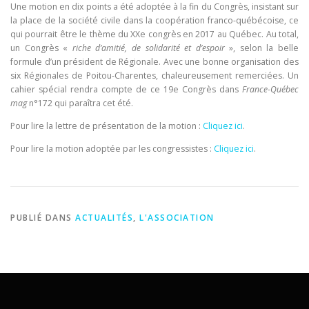
Une motion en dix points a été adoptée à la fin du Congrès, insistant sur
la place de la société civile dans la coopération franco-québécoise, ce
qui pourrait être le thème du XXe congrès en 2017 au Québec. Au total,
un Congrès «
riche d’amitié, de solidarité et d’espoir
», selon la belle
formule d’un président de Régionale. Avec une bonne organisation des
six Régionales de Poitou-Charentes, chaleureusement remerciées. Un
cahier spécial rendra compte de ce 19e Congrès dans
France-Québec
mag
n°172 qui paraîtra cet été.
Pour lire la lettre de présentation de la motion :
Cliquez ici
.
Pour lire la motion adoptée par les congressistes :
Cliquez ici
.
PUBLIÉ DANS
ACTUALITÉS
,
L'ASSOCIATION