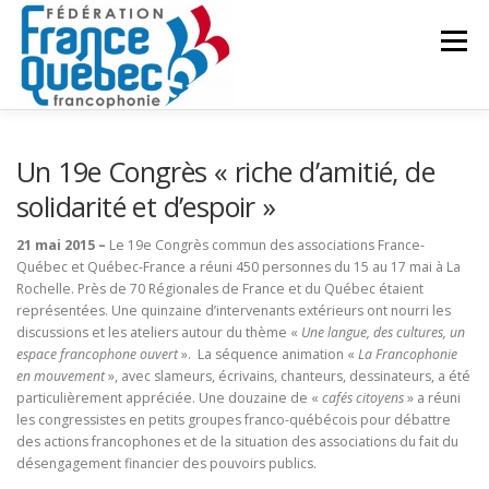
Aller
au
Menu
contenu
FÉDÉRATION
ACTIVITÉS
PUBLICATIONS
Un 19e Congrès « riche d’amitié, de
solidarité et d’espoir »
ACTUALITÉS
CONGRÈS COMMUN
CONTACT
21 mai 2015 –
Le 19e Congrès commun des associations France-
Québec et Québec-France a réuni 450 personnes du 15 au 17 mai à La
Rochelle. Près de 70 Régionales de France et du Québec étaient
représentées. Une quinzaine d’intervenants extérieurs ont nourri les
INTRANET
discussions et les ateliers autour du thème «
Une langue, des cultures, un
espace francophone ouvert
». La séquence animation «
La Francophonie
en mouvement
», avec slameurs, écrivains, chanteurs, dessinateurs, a été
particulièrement appréciée. Une douzaine de «
cafés citoyens
» a réuni
les congressistes en petits groupes franco-québécois pour débattre
des actions francophones et de la situation des associations du fait du
désengagement financier des pouvoirs publics.