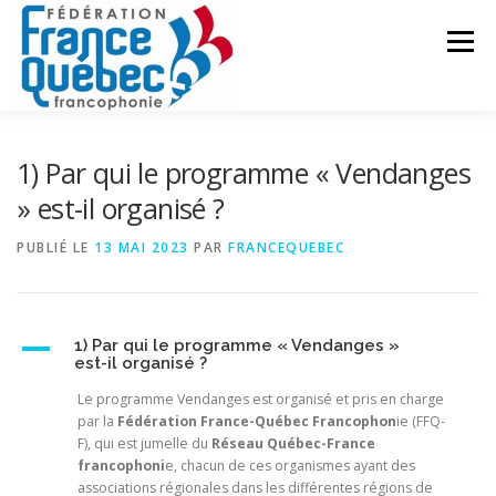
Aller
au
Menu
contenu
FÉDÉRATION
ACTIVITÉS
PUBLICATIONS
1) Par qui le programme « Vendanges
» est-il organisé ?
ACTUALITÉS
CONGRÈS COMMUN
CONTACT
PUBLIÉ LE
13 MAI 2023
PAR
FRANCEQUEBEC
INTRANET
A
1) Par qui le programme « Vendanges »
est-il organisé ?
Le programme Vendanges est organisé et pris en charge
par la
Fédération France-Québec Francophon
ie (FFQ-
F), qui est jumelle du
Réseau Québec-France
francophoni
e, chacun de ces organismes ayant des
associations régionales dans les différentes régions de