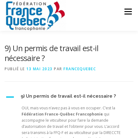
Aller
au
Menu
contenu
FÉDÉRATION
ACTIVITÉS
PUBLICATIONS
9) Un permis de travail est-il
nécessaire ?
ACTUALITÉS
CONGRÈS COMMUN
CONTACT
PUBLIÉ LE
13 MAI 2023
PAR
FRANCEQUEBEC
INTRANET
A
9) Un permis de travail est-il nécessaire ?
OUI, mais vous n’avez pas à vous en occuper. C’est la
Fédération France-Québec Francophonie
qui
accompagne le viticulteur pour faire la demande
d’autorisation de travail et l’obtenir pour vous. L’accord
sera transmis à la FFQ-F et au viticulteur par la DIRECCTE