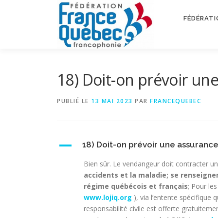
Aller
au
FÉDÉRATI
contenu
18) Doit-on prévoir un
PUBLIÉ LE
13 MAI 2023
PAR
FRANCEQUEBEC
A
18) Doit-on prévoir une assurance
Bien sûr. Le vendangeur doit contracter u
accidents et la maladie; se renseigner
régime québécois et français
; Pour le
www.lojiq.org
), via l’entente spécifique
responsabilité civile est offerte gratuitem