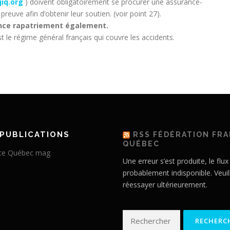
iq.org
) doivent obligatoirement se procurer une assurance-
reuve afin d’obtenir leur soutien. (voir point 27).
rance rapatriement également.
est le régime général français qui couvre les accidents.
PUBLICATIONS
RSS FÉDÉRATION FR
QUÉBEC
Une erreur s’est produite, le flux
probablement indisponible. Veuil
réessayer ultérieurement.
Rechercher :