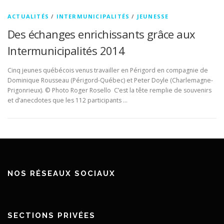
ACTUALITÉS
/
INTERMUNICIPALITÉS
/
JEUNESSE
Des échanges enrichissants grâce aux
Intermunicipalités 2014
Cinq jeunes québécois venus travailler en Périgord en compagnie de
Dominique Rousseau (Périgord-Québec) et Peter Doyle (Charlemagne-
Prigonrieux). © Photo Roger Rosello C’est la tête remplie de souvenirs
et d’anecdotes que les 112 participants …
NOS RÉSEAUX SOCIAUX
SECTIONS PRIVÉES