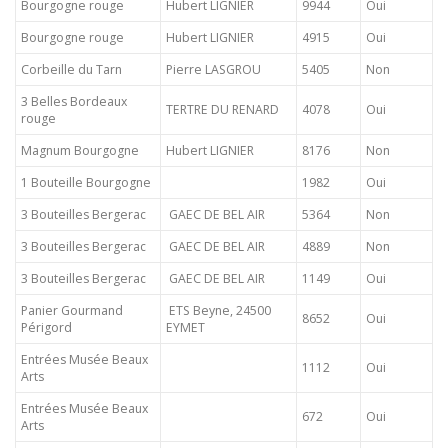
Bourgogne rouge
Hubert LIGNIER
9944
Oui
Bourgogne rouge
Hubert LIGNIER
4915
Oui
Corbeille du Tarn
Pierre LASGROU
5405
Non
3 Belles Bordeaux
TERTRE DU RENARD
4078
Oui
rouge
Magnum Bourgogne
Hubert LIGNIER
8176
Non
1 Bouteille Bourgogne
1982
Oui
3 Bouteilles Bergerac
GAEC DE BEL AIR
5364
Non
3 Bouteilles Bergerac
GAEC DE BEL AIR
4889
Non
3 Bouteilles Bergerac
GAEC DE BEL AIR
1149
Oui
Panier Gourmand
ETS Beyne, 24500
8652
Oui
Périgord
EYMET
Entrées Musée Beaux
1112
Oui
Arts
Entrées Musée Beaux
672
Oui
Arts