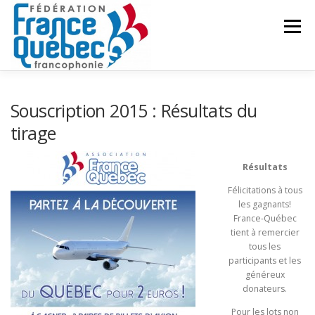
Aller
au
Menu
contenu
FÉDÉRATION
ACTIVITÉS
PUBLICATIONS
Souscription 2015 : Résultats du
tirage
ACTUALITÉS
CONGRÈS COMMUN
CONTACT
Résultats
Félicitations à tous
INTRANET
les gagnants!
France-Québec
tient à remercier
tous les
participants et les
généreux
donateurs.
Pour les lots non