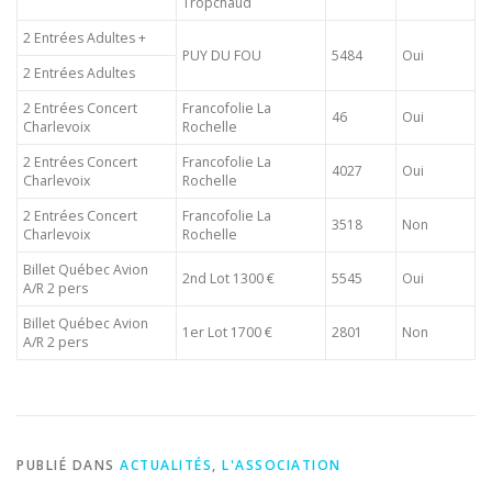
Tropchaud
2 Entrées Adultes +
PUY DU FOU
5484
Oui
2 Entrées Adultes
2 Entrées Concert
Francofolie La
46
Oui
Charlevoix
Rochelle
2 Entrées Concert
Francofolie La
4027
Oui
Charlevoix
Rochelle
2 Entrées Concert
Francofolie La
3518
Non
Charlevoix
Rochelle
Billet Québec Avion
2nd Lot 1300 €
5545
Oui
A/R 2 pers
Billet Québec Avion
1er Lot 1700 €
2801
Non
A/R 2 pers
PUBLIÉ DANS
ACTUALITÉS
,
L'ASSOCIATION