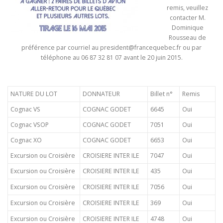
remis, veuillez
contacter M.
Dominique
Rousseau de
préférence par courriel au president@francequebec.fr ou par
téléphone au 06 87 32 81 07 avant le 20 juin 2015.
NATURE DU LOT
DONNATEUR
Billet n°
Remis
Cognac VS
COGNAC GODET
6645
Oui
Cognac VSOP
COGNAC GODET
7051
Oui
Cognac XO
COGNAC GODET
6653
Oui
Excursion ou Croisière
CROISIERE INTER ILE
7047
Oui
Excursion ou Croisière
CROISIERE INTER ILE
435
Oui
Excursion ou Croisière
CROISIERE INTER ILE
7056
Oui
Excursion ou Croisière
CROISIERE INTER ILE
369
Oui
Excursion ou Croisière
CROISIERE INTER ILE
4748
Oui