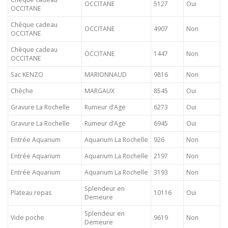
OCCITANE
5127
Oui
OCCITANE
Chèque cadeau
OCCITANE
4907
Non
OCCITANE
Chèque cadeau
OCCITANE
1447
Non
OCCITANE
Sac KENZO
MARIONNAUD
9816
Non
Chèche
MARGAUX
8545
Oui
Gravure La Rochelle
Rumeur d’Age
6273
Oui
Gravure La Rochelle
Rumeur d’Age
6945
Oui
Entrée Aquarium
Aquarium La Rochelle
926
Non
Entrée Aquarium
Aquarium La Rochelle
2197
Non
Entrée Aquarium
Aquarium La Rochelle
3193
Non
Splendeur en
Plateau repas
10116
Oui
Demeure
Splendeur en
Vide poche
9619
Non
Demeure