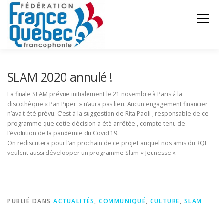
Aller
au
Menu
contenu
FÉDÉRATION
ACTIVITÉS
PUBLICATIONS
SLAM 2020 annulé !
La finale SLAM prévue initialement le 21 novembre à Paris à la
discothèque « Pan Piper » n’aura pas lieu. Aucun engagement financier
ACTUALITÉS
CONGRÈS COMMUN
CONTACT
n’avait été prévu. C’est à la suggestion de Rita Paoli , responsable de ce
programme que cette décision a été arrêtée , compte tenu de
l’évolution de la pandémie du Covid 19.
INTRANET
On rediscutera pour l’an prochain de ce projet auquel nos amis du RQF
veulent aussi développer un programme Slam « Jeunesse ».
PUBLIÉ DANS
ACTUALITÉS
,
COMMUNIQUÉ
,
CULTURE
,
SLAM