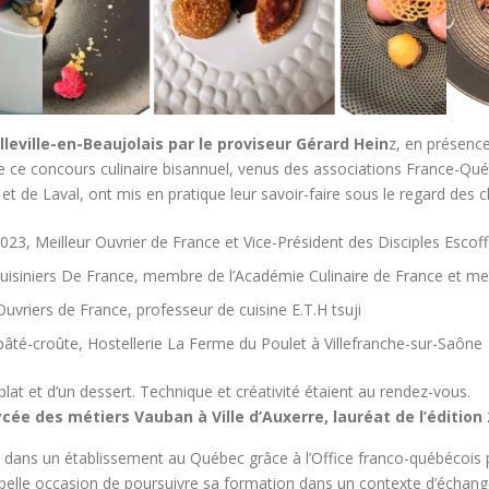
lleville-en-Beaujolais par le proviseur Gérard Hein
z, en présenc
s de ce concours culinaire bisannuel, venus des associations France-Q
 et de Laval, ont mis en pratique leur savoir-faire sous le regard des
2023, Meilleur Ouvrier de France et Vice-Président des Disciples Escoff
Cuisiniers De France, membre de l’Académie Culinaire de France et me
 Ouvriers de France, professeur de cuisine E.T.H tsuji
té-croûte, Hostellerie La Ferme du Poulet à Villefranche-sur-Saône
 plat et d’un dessert. Technique et créativité étaient au rendez-vous.
cée des métiers Vauban à Ville d’Auxerre, lauréat de l’édition
e dans un établissement au Québec grâce à l’Office franco-québécois 
e belle occasion de poursuivre sa formation dans un contexte d’échang