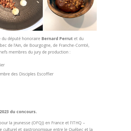
e du député honoraire
Bernard Perrut
et du
uébec de l’Ain, de Bourgogne, de Franche-Comté,
 chefs membres du jury de production :
ier
mbre des Disciples Escoffier
 2023 du concours.
pour la jeunesse (OFQJ) en France et l’ITHQ –
e culturel et gastronomique entre le Québec et la