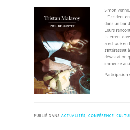
Simon Venne, 
L’Occident en
dans un bar d
Leurs rencont
Ils errent da
a échoué en L
s’intéressait
dévastation q
immense antic
Participation 
PUBLIÉ DANS
ACTUALITÉS
,
CONFÉRENCE
,
CULTU