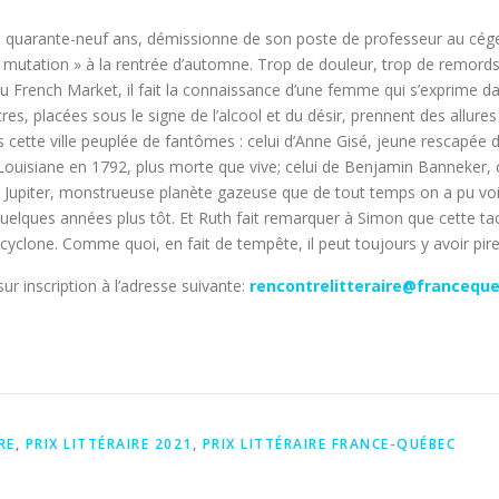
quarante-neuf ans, démissionne de son poste de professeur au cégep
 mutation » à la rentrée d’automne. Trop de douleur, trop de remords
u French Market, il fait la connaissance d’une femme qui s’exprime dans
res, placées sous le signe de l’alcool et du désir, prennent des allur
ns cette ville peuplée de fantômes : celui d’Anne Gisé, jeune rescapée 
ouisiane en 1792, plus morte que vive; celui de Benjamin Banneker, ce
 à Jupiter, monstrueuse planète gazeuse que de tout temps on a pu voir à
uelques années plus tôt. Et Ruth fait remarquer à Simon que cette tach
yclone. Comme quoi, en fait de tempête, il peut toujours y avoir pire
sur inscription à l’adresse suivante:
rencontrelitteraire@franceque
RE
,
PRIX LITTÉRAIRE 2021
,
PRIX LITTÉRAIRE FRANCE-QUÉBEC