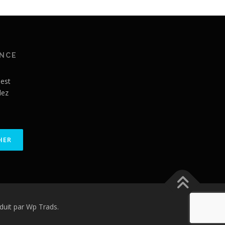
ANCE
 est
lez
uit par Wp Trads.