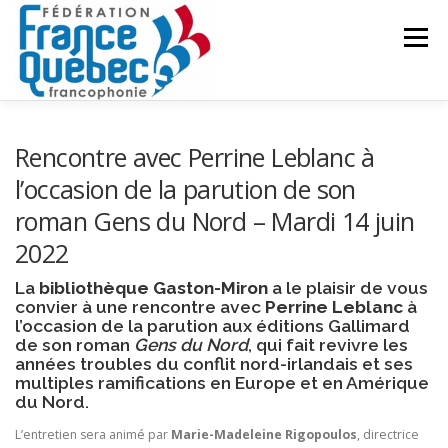
Aller
au
Menu
contenu
FÉDÉRATION
ACTIVITÉS
PUBLICATIONS
Rencontre avec Perrine Leblanc à
l’occasion de la parution de son
roman Gens du Nord – Mardi 14 juin
ACTUALITÉS
CONGRÈS COMMUN
CONTACT
2022
La
bibliothèque Gaston-Miron
a le plaisir de vous
INTRANET
convier à une rencontre avec
Perrine Leblanc
à
l’occasion de la parution aux éditions Gallimard
de son roman
Gens du Nord
, qui fait revivre les
années troubles du conflit nord-irlandais et ses
multiples ramifications en Europe et en Amérique
du Nord.
L’entretien sera animé par
Marie-Madeleine Rigopoulos
, directrice