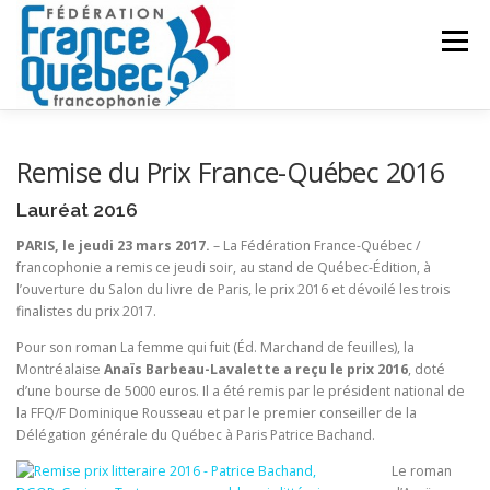
Aller
au
Menu
contenu
FÉDÉRATION
ACTIVITÉS
PUBLICATIONS
Remise du Prix France-Québec 2016
Lauréat 2016
ACTUALITÉS
CONGRÈS COMMUN
CONTACT
PARIS, le jeudi 23 mars 2017.
– La Fédération France-Québec /
francophonie a remis ce jeudi soir, au stand de Québec-Édition, à
l’ouverture du Salon du livre de Paris, le prix 2016 et dévoilé les trois
finalistes du prix 2017.
INTRANET
Pour son roman La femme qui fuit (Éd. Marchand de feuilles), la
Montréalaise
Anaïs Barbeau-Lavalette a reçu le prix 2016
, doté
d’une bourse de 5000 euros. Il a été remis par le président national de
la FFQ/F Dominique Rousseau et par le premier conseiller de la
Délégation générale du Québec à Paris Patrice Bachand.
Le roman