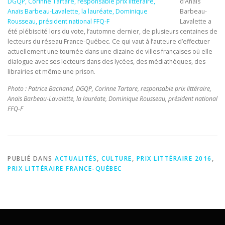
d’Anaïs
Barbeau-
Lavalette a
été plébiscité lors du vote, l’automne dernier, de plusieurs centaines de
lecteurs du réseau France-Québec. Ce qui vaut à l’auteure d’effectuer
actuellement une tournée dans une dizaine de villes françaises où elle
dialogue avec ses lecteurs dans des lycées, des médiathèques, des
librairies et même une prison.
Photo : Patrice Bachand, DGQP, Corinne Tartare, responsable prix littéraire,
Anaïs Barbeau-Lavalette, la lauréate, Dominique Rousseau, président national
FFQ-F
PUBLIÉ DANS
ACTUALITÉS
,
CULTURE
,
PRIX LITTÉRAIRE 2016
,
PRIX LITTÉRAIRE FRANCE-QUÉBEC