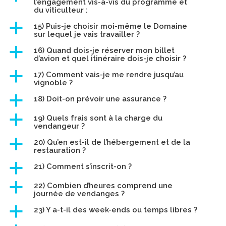
l’engagement vis-à-vis du programme et
du viticulteur :
a
15) Puis-je choisir moi-même le Domaine
sur lequel je vais travailler ?
a
16) Quand dois-je réserver mon billet
d’avion et quel itinéraire dois-je choisir ?
a
17) Comment vais-je me rendre jusqu’au
vignoble ?
a
18) Doit-on prévoir une assurance ?
a
19) Quels frais sont à la charge du
vendangeur ?
a
20) Qu’en est-il de l’hébergement et de la
restauration ?
a
21) Comment s’inscrit-on ?
a
22) Combien d’heures comprend une
journée de vendanges ?
a
23) Y a-t-il des week-ends ou temps libres ?