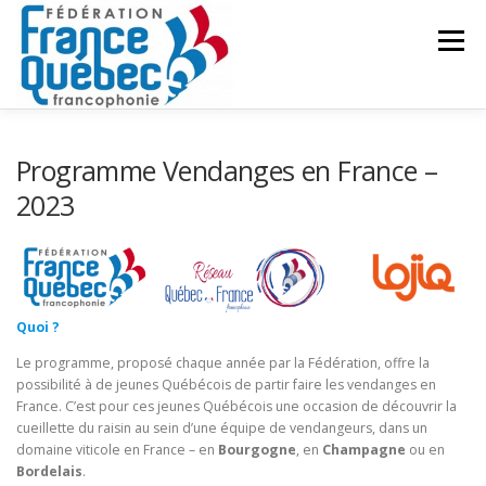
Aller
au
Menu
contenu
FÉDÉRATION
ACTIVITÉS
PUBLICATIONS
Programme Vendanges en France –
2023
ACTUALITÉS
CONGRÈS COMMUN
CONTACT
INTRANET
Quoi ?
Le programme, proposé chaque année par la Fédération, offre la
possibilité à de jeunes Québécois de partir faire les vendanges en
France. C’est pour ces jeunes Québécois une occasion de découvrir la
cueillette du raisin au sein d’une équipe de vendangeurs, dans un
domaine viticole en France – en
Bourgogne
, en
Champagne
ou en
Bordelais
.