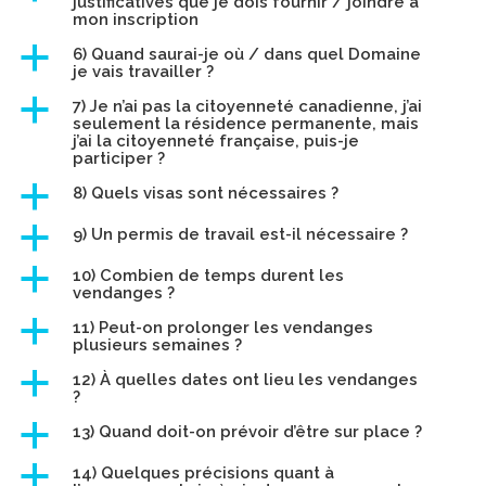
justificatives que je dois fournir / joindre à
mon inscription
a
6) Quand saurai-je où / dans quel Domaine
je vais travailler ?
a
7) Je n’ai pas la citoyenneté canadienne, j’ai
seulement la résidence permanente, mais
j’ai la citoyenneté française, puis-je
participer ?
a
8) Quels visas sont nécessaires ?
a
9) Un permis de travail est-il nécessaire ?
a
10) Combien de temps durent les
vendanges ?
a
11) Peut-on prolonger les vendanges
plusieurs semaines ?
a
12) À quelles dates ont lieu les vendanges
?
a
13) Quand doit-on prévoir d’être sur place ?
a
14) Quelques précisions quant à