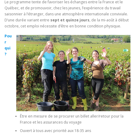
Le programme tente de favoriser les échanges entre la France et le
Québec, et de promouvoir, chez les jeunes, l’expérience du travail
saisonnier à l’étranger, dans une atmosphère internationale conviviale.
D’une durée variant entre
sept et quinze jours
, de la mi-août à début
octobre, cet emploi nécessite d’être en bonne condition physique.
Pou
r
qui
?
Être en mesure de se procurer un billet aller/retour pour la
France et les assurances du voyage
Ouvert à tous avec priorité aux 18-35 ans