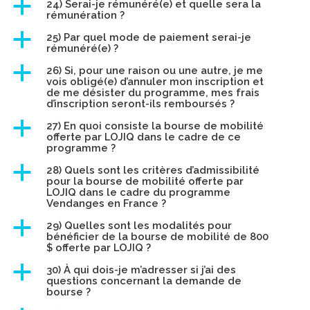
a
24) Serai-je rémunéré(e) et quelle sera la
rémunération ?
a
25) Par quel mode de paiement serai-je
rémunéré(e) ?
a
26) Si, pour une raison ou une autre, je me
vois obligé(e) d’annuler mon inscription et
de me désister du programme, mes frais
d’inscription seront-ils remboursés ?
a
27) En quoi consiste la bourse de mobilité
offerte par LOJIQ dans le cadre de ce
programme ?
a
28) Quels sont les critères d’admissibilité
pour la bourse de mobilité offerte par
LOJIQ dans le cadre du programme
Vendanges en France ?
a
29) Quelles sont les modalités pour
bénéficier de la bourse de mobilité de 800
$ offerte par LOJIQ ?
a
30) À qui dois-je m’adresser si j’ai des
questions concernant la demande de
bourse ?