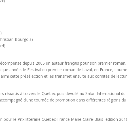
de)
)
hristian Bourgois)
rd)
récompense depuis 2005 un auteur français pour son premier roman. Il s
ue année, le Festival du premier roman de Laval, en France, soumet
s parmi cette présélection et les transmet ensuite aux comités de lectu
s répartis à travers le Québec puis dévoilé au Salon International du liv
is accompagné d’une tournée de promotion dans différentes régions d
n pour le Prix littéraire Québec-France Marie-Claire-Blais édition 201