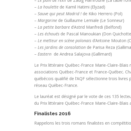
–
Le pain de l’exil
de Zadig Hamroune (La table ron
–
La houlette
de Kamil Hatimi (Elyzad)
–
Sauve qui peut Madrid !
de Kiko Herrero (Pol)
–
Margarine
de Guillaume Lemiale (Le Sonneur)
–
La petite barbare
d’Astrid Manfredi (Belfond)
–
Les échoués
de Pascal Manoukian (Don Quichotte
–
Le metteur en scène polonais
d’Antoine Mouton (C
–
Les jardins de consolation
de Parisa Reza (Gallima
–
Eastern
de Andrea Salajova (Gallimard)
Le Prix littéraire Québec-France Marie-Claire-Blais 
associations Québec-France et France-Québec. Chaq
québécois qualifié de l’AQF sélectionne trois livre
réseau Québec-France.
Le lauréat est désigné par le vote de ces 135 lecteur
du Prix littéraire Québec-France Marie-Claire-Bla
Finalistes 2016
Rappelons les trois romans finalistes en compétitio