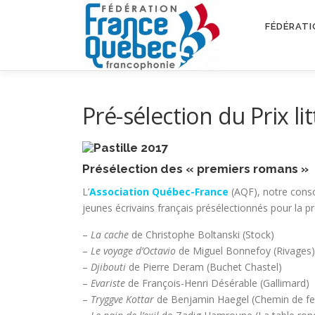
Aller
au
FÉDÉRATI
contenu
Pré-sélection du Prix l
Présélection des « premiers romans »
L’
Association Québec-France
(AQF), notre cons
jeunes écrivains français présélectionnés pour la pr
–
La cache
de Christophe Boltanski (Stock)
–
Le voyage d’Octavio
de Miguel Bonnefoy (Rivages)
–
Djibouti
de Pierre Deram (Buchet Chastel)
–
Evariste
de François-Henri Désérable (Gallimard)
–
Tryggve Kottar
de Benjamin Haegel (Chemin de fe