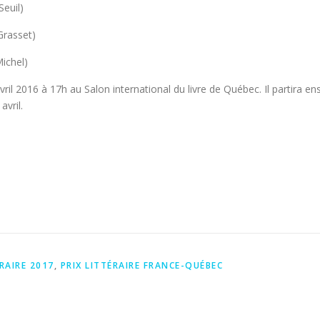
euil)
Grasset)
ichel)
avril 2016 à 17h au Salon international du livre de Québec. Il partira e
avril.
ÉRAIRE 2017
,
PRIX LITTÉRAIRE FRANCE-QUÉBEC