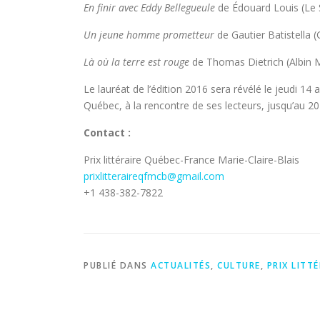
En finir avec Eddy Bellegueule
de Édouard Louis (Le S
Un jeune homme prometteur
de Gautier Batistella (
Là où la terre est rouge
de Thomas Dietrich (Albin M
Le lauréat de l’édition 2016 sera révélé le jeudi 14 
Québec, à la rencontre de ses lecteurs, jusqu’au 20 
Contact :
Prix littéraire Québec-France Marie-Claire-Blais
prixlitteraireqfmcb@gmail.com
+1 438-382-7822
PUBLIÉ DANS
ACTUALITÉS
,
CULTURE
,
PRIX LITT