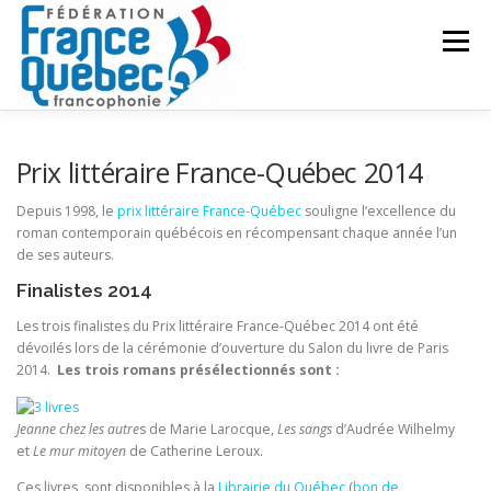
Aller
au
Menu
contenu
FÉDÉRATION
ACTIVITÉS
PUBLICATIONS
Prix littéraire France-Québec 2014
Depuis 1998, le
prix littéraire France-Québec
souligne l’excellence du
roman contemporain québécois en récompensant chaque année l’un
ACTUALITÉS
CONGRÈS COMMUN
CONTACT
de ses auteurs.
Finalistes 2014
INTRANET
Les trois finalistes du Prix littéraire France-Québec 2014 ont été
dévoilés lors de la cérémonie d’ouverture du Salon du livre de Paris
2014.
Les trois romans présélectionnés sont :
Jeanne chez les autre
s de Marie Larocque,
Les sangs
d’Audrée Wilhelmy
et
Le mur mitoyen
de Catherine Leroux.
Ces livres sont disponibles à la
Librairie du
Québec
(
bon de