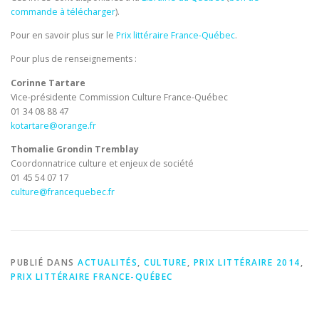
commande à télécharger
).
Pour en savoir plus sur le
Prix littéraire France-Québec
.
Pour plus de renseignements :
Corinne Tartare
Vice-présidente Commission Culture France-Québec
01 34 08 88 47
kotartare@orange.fr
Thomalie Grondin Tremblay
Coordonnatrice culture et enjeux de société
01 45 54 07 17
culture@francequebec.fr
PUBLIÉ DANS
ACTUALITÉS
,
CULTURE
,
PRIX LITTÉRAIRE 2014
,
PRIX LITTÉRAIRE FRANCE-QUÉBEC