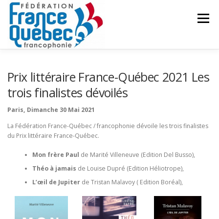
Aller
au
Menu
contenu
FÉDÉRATION
ACTIVITÉS
PUBLICATIONS
Prix littéraire France-Québec 2021 Les
trois finalistes dévoilés
ACTUALITÉS
CONGRÈS COMMUN
CONTACT
Paris, Dimanche 30 Mai 2021
La Fédération France-Québec / francophonie dévoile les trois finalistes
du Prix littéraire France-Québec.
INTRANET
Mon frère Paul
de Marité Villeneuve (Edition Del Busso),
Théo à jamais
de Louise Dupré (Edition Héliotrope),
L’œil de Jupiter
de Tristan Malavoy ( Edition Boréal),