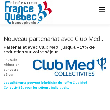
Aller
au
Menu
contenu
FÉDÉRATION
ACTIVITÉS
PUBLICATIONS
Nouveau partenariat avec Club Med…
Partenariat avec Club Med : jusqu’à – 17% de
réduction sur votre séjour
ACTUALITÉS
CONGRÈS COMMUN
CONTACT
– 17% de
réduction
sur votre
INTRANET
séjour
Les adhérents peuvent bénéficier de l’offre Club Med
Collectivités pour les séjours individuels.