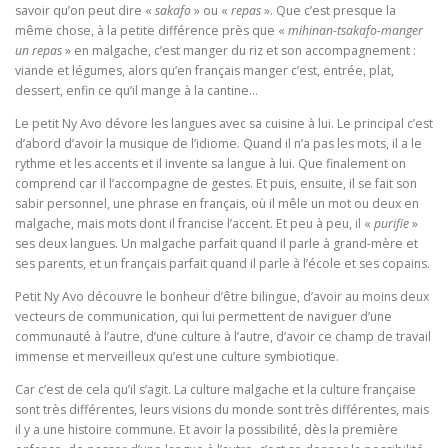
savoir qu’on peut dire «
sakafo
» ou «
repas
». Que c’est presque la
même chose, à la petite différence près que «
mihinan-tsakafo-manger
un repas
» en malgache, c’est manger du riz et son accompagnement :
viande et légumes, alors qu’en français manger c’est, entrée, plat,
dessert, enfin ce qu’il mange à la cantine…
Le petit Ny Avo dévore les langues avec sa cuisine à lui. Le principal c’est
d’abord d’avoir la musique de l’idiome. Quand il n’a pas les mots, il a le
rythme et les accents et il invente sa langue à lui. Que finalement on
comprend car il l’accompagne de gestes. Et puis, ensuite, il se fait son
sabir personnel, une phrase en français, où il mêle un mot ou deux en
malgache, mais mots dont il francise l’accent. Et peu à peu, il «
purifie
»
ses deux langues. Un malgache parfait quand il parle à grand-mère et
ses parents, et un français parfait quand il parle à l’école et ses copains.
Petit Ny Avo découvre le bonheur d’être bilingue, d’avoir au moins deux
vecteurs de communication, qui lui permettent de naviguer d’une
communauté à l’autre, d’une culture à l’autre, d’avoir ce champ de travail
immense et merveilleux qu’est une culture symbiotique.
Car c’est de cela qu’il s’agit. La culture malgache et la culture française
sont très différentes, leurs visions du monde sont très différentes, mais
il y a une histoire commune. Et avoir la possibilité, dès la première