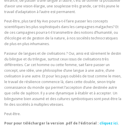
enfance, de passer d’une langue à l’autre, c’est se donner la possibilité
d’avoir une vision élargie, une souplesse très grande, car très jeune le
travail d’adaptation à l’autre est permanent.
Peut-être, plus tard Ny Avo pourra-t-il faire passer les concepts
scientifiques les plus sophistiqués dans les campagnes malgaches? Et
de ces campagnes pourra-t-il transmettre des notions d’humanité, ou
d’écologie et de gestion de la nature, à nos sociétés technocratiques
de plus en plus inhumaines.
Passeur de langues et de civilisations ? Oui, ainsi est sûrement le destin
du bilingue et du trilingue, surtout ceux issus de civilisations très
différentes. Car cet homme ou cette femme, sait faire passer un
concept, une idée, une philosophie d’une langue à une autre, d’une
civilisation à une autre. Et pour les pays oubliés de tout comme le mien,
le travail de résilience commence là, dans cette double, sinon triple
connaissance du monde qui permet l’acception d’une destinée autre
que celle de sujétion. Il y a une dynamique à établir et à accepter. Un
bilinguisme bien assumé et des cultures symbiotiques sont peut-être la
fin des sociétés à multiples vitesses.
Peut-être.
Pour pour télécharger la version .pdf de l’éditorial :
cliquez ici
.