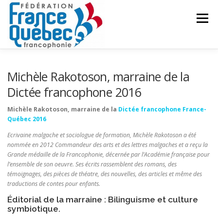
Aller
au
Menu
contenu
FÉDÉRATION
ACTIVITÉS
PUBLICATIONS
Michèle Rakotoson, marraine de la
Dictée francophone 2016
ACTUALITÉS
CONGRÈS COMMUN
CONTACT
Michèle Rakotoson, marraine de la
Dictée francophone France-
Québec 2016
Ecrivaine malgache et sociologue de formation, Michèle Rakotoson a été
INTRANET
nommée en 2012 Commandeur des arts et des lettres malgaches et a reçu la
Grande médaille de la Francophonie, décernée par l’Académie française pour
l’ensemble de son oeuvre. Ses écrits rassemblent des romans, des
témoignages, des pièces de théatre, des nouvelles, des articles et même des
traductions de contes pour enfants.
Éditorial de la marraine : Bilinguisme et culture
symbiotique.