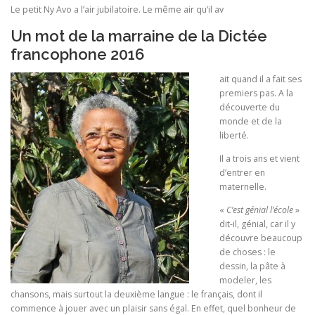
Le petit Ny Avo a l’air jubilatoire. Le même air qu’il av
Un mot de la marraine de la
Dictée
francophone 2016
ait quand il a fait ses
premiers pas. A la
découverte du
monde et de la
liberté.
Il a trois ans et vient
d’entrer en
maternelle.
«
C’est génial l’école
»
dit-il, génial, car il y
découvre beaucoup
de choses : le
dessin, la pâte à
modeler, les
chansons, mais surtout la deuxième langue : le français, dont il
commence à jouer avec un plaisir sans égal. En effet, quel bonheur de