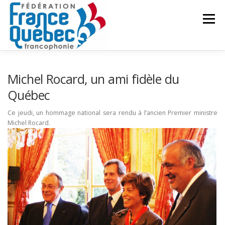
Aller
au
Menu
contenu
FÉDÉRATION
ACTIVITÉS
PUBLICATIONS
Michel Rocard, un ami fidèle du
Québec
ACTUALITÉS
CONGRÈS COMMUN
CONTACT
Ce jeudi, un hommage national sera rendu à l’ancien Premier ministre
Michel Rocard.
INTRANET