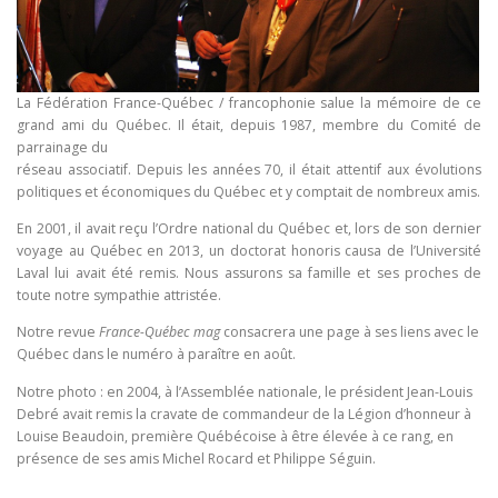
La Fédération France-Québec / francophonie salue la mémoire de ce
grand ami du Québec. Il était, depuis 1987, membre du Comité de
parrainage du
réseau associatif. Depuis les années 70, il était attentif aux évolutions
politiques et économiques du Québec et y comptait de nombreux amis.
En 2001, il avait reçu l’Ordre national du Québec et, lors de son dernier
voyage au Québec en 2013, un doctorat honoris causa de l’Université
Laval lui avait été remis. Nous assurons sa famille et ses proches de
toute notre sympathie attristée.
Notre revue
France-Québec mag
consacrera une page à ses liens avec le
Québec dans le numéro à paraître en août.
Notre photo : en 2004, à l’Assemblée nationale, le président Jean-Louis
Debré avait remis la cravate de commandeur de la Légion d’honneur à
Louise Beaudoin, première Québécoise à être élevée à ce rang, en
présence de ses amis Michel Rocard et Philippe Séguin.