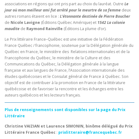
associations en régions qui ont pris part au choix du lauréat. Outre
Le
jour où mon meilleur ami fut arrêté pour le meurtre de sa femme
deux
autres romans étaient en lice :
L’étonnante destinée de Pierre Boucher
de
Nicole Lavigne
(Éditions Québec Amérique) et
1542 La colonie
maudite
de
Raymond Rainville
(Éditions La plume d’or).
Le Prix littéraire France–Québec est une initiative de la Fédération
France Québec / francophonie, soutenue par la Délégation générale du
Québec en France, le ministère des Relations internationales et de la
Francophonie du Québec, le ministère de la Culture et des
Communications du Québec, la Délégation générale à la langue
française et aux langues de France, l’Association internationale des
études québécoises et le Consulat général de France à Québec. Son
objectif est de contribuer à la promotion en France de la littérature
québécoise et de favoriser la rencontre et les échanges entre les
auteurs québécois et les lecteurs français.
Plus
de
renseignements
sont disponibles sur la page du Prix
Littéraire
Christine VAIZIAN et Laurence SIMONIN, binôme délégué du Prix
Littéraire France
Québec
:
prixlitteraire@francequebec.fr