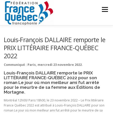
Aller
au
Menu
contenu
FÉDÉRATION
ACTIVITÉS
PUBLICATIONS
Louis-François DALLAIRE remporte le
PRIX LITTÉRAIRE FRANCE-QUÉBEC
2022
ACTUALITÉS
CONGRÈS COMMUN
CONTACT
Communiqué : Paris, mercredi 23 novembre 2022.
Louis-François DALLAIRE remporte le PRIX
INTRANET
LITTÉRAIRE FRANCE-QUÉBEC 2022 pour son
roman Le jour où mon meilleur ami fut arrêté
pour le meurtre de sa femme aux Éditions de
Mortagne.
Montréal 12h00/ Paris 18h00, le 23 novembre 2022 – Le Prix littéraire
France Québec 2022 est attribué à Louis–François DALLAIRE pour son
roman Le jour où mon meilleur ami fut arrêté pour le meurtre de sa