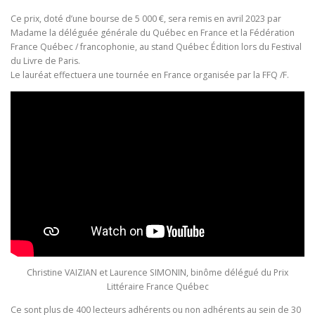
Ce prix, doté d’une bourse de 5 000 €, sera remis en avril 2023 par
Madame la déléguée générale du Québec en France et la Fédération
France Québec / francophonie, au stand Québec Édition lors du Festival
du Livre de Paris.
Le lauréat effectuera une tournée en France organisée par la FFQ /F.
Christine VAIZIAN et Laurence SIMONIN, binôme délégué du Prix
Littéraire France Québec
Ce sont plus de 400 lecteurs adhérents ou non adhérents au sein de 30