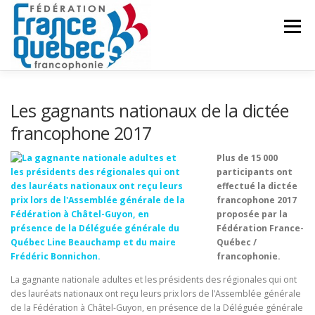
Aller
au
Menu
contenu
FÉDÉRATION
ACTIVITÉS
PUBLICATIONS
Les gagnants nationaux de la dictée
francophone 2017
ACTUALITÉS
CONGRÈS COMMUN
CONTACT
Plus de 15 000
participants ont
effectué la dictée
francophone 2017
INTRANET
proposée par la
Fédération France-
Québec /
francophonie.
La gagnante nationale adultes et les présidents des régionales qui ont
des lauréats nationaux ont reçu leurs prix lors de l’Assemblée générale
de la Fédération à Châtel-Guyon, en présence de la Déléguée générale