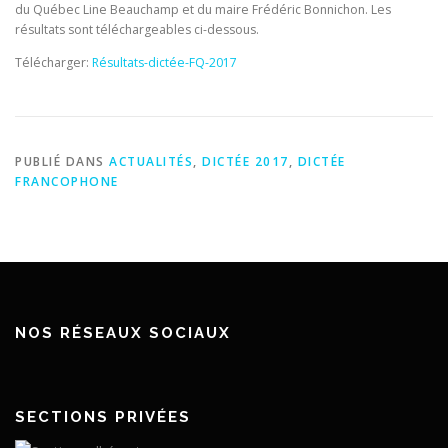
du Québec Line Beauchamp et du maire Frédéric Bonnichon. Les
résultats sont téléchargeables ci-dessous.
Télécharger:
Résultats-dictée-FQ-2017
PUBLIÉ DANS
ACTUALITÉS
,
DICTÉE 2017
,
DICTÉE
FRANCOPHONE
NOS RÉSEAUX SOCIAUX
SECTIONS PRIVÉES