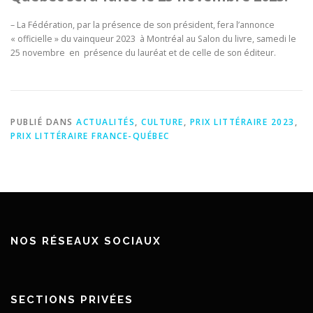
– La Fédération, par la présence de son président, fera l’annonce
« officielle » du vainqueur 2023 à Montréal au Salon du livre, samedi le
25 novembre en présence du lauréat et de celle de son éditeur.
PUBLIÉ DANS
ACTUALITÉS
,
CULTURE
,
PRIX LITTÉRAIRE 2023
,
PRIX LITTÉRAIRE FRANCE-QUÉBEC
NOS RÉSEAUX SOCIAUX
SECTIONS PRIVÉES