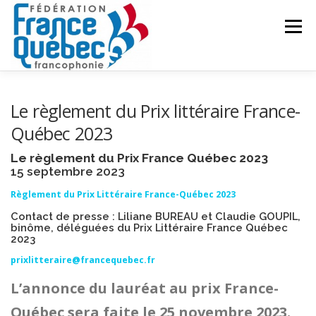
Aller
au
Menu
contenu
FÉDÉRATION
ACTIVITÉS
PUBLICATIONS
Le règlement du Prix littéraire France-
Québec 2023
ACTUALITÉS
CONGRÈS COMMUN
CONTACT
Le règlement du Prix France Québec 2023
15 septembre 2023
Règlement du Prix Littéraire France-Québec 2023
INTRANET
Contact de presse : Liliane BUREAU et Claudie GOUPIL,
binôme, déléguées du Prix Littéraire France Québec
2023
prixlitteraire@francequebec.fr
L’annonce du lauréat au prix France-
Québec sera faite le 25 novembre 2023.